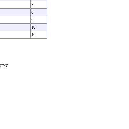
8
8
9
10
10
標です