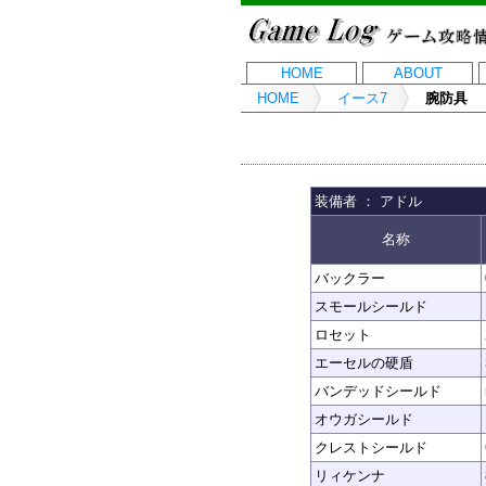
HOME
ABOUT
HOME
イース7
腕防具
装備者 ： アドル
名称
バックラー
スモールシールド
ロセット
エーセルの硬盾
バンデッドシールド
オウガシールド
クレストシールド
リィケンナ