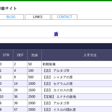
BLOG
LINKS
CONTACT
盾
STR
DEF
売値
入手方法
0
2
50
初期装備
1
4
100
【店】 アルタゴ市
2
8
500
【店】 シャヌアの里
3
14
1000
【店】 セグラムの里
5
28
1500
【店】 カイロスの里
10
36
2500
【宝箱】 エドナの故地
6
39
2000
【店】 アルタゴ市
8
57
2000
【店】 イスカの隠れ里