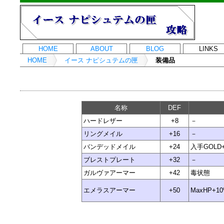
HOME
ABOUT
BLOG
LINKS
HOME
イース ナピシュテムの匣
装備品
名称
DEF
ハードレザー
+8
－
リングメイル
+16
－
バンデッドメイル
+24
入手GOLD
ブレストプレート
+32
－
ガルヴァアーマー
+42
毒状態
エメラスアーマー
+50
MaxHP+1