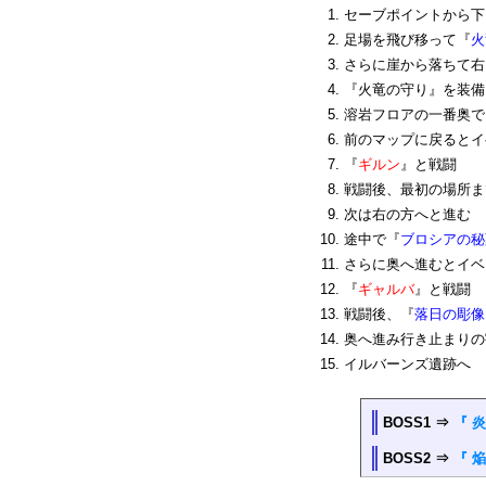
セーブポイントから下
足場を飛び移って『
火
さらに崖から落ちて右
『火竜の守り』を装備
溶岩フロアの一番奥で
前のマップに戻るとイ
『
ギルン
』と戦闘
戦闘後、最初の場所ま
次は右の方へと進む
途中で『
ブロシアの秘
さらに奥へ進むとイベ
『
ギャルバ
』と戦闘
戦闘後、『
落日の彫像
奥へ進み行き止まりの
イルバーンズ遺跡へ
BOSS1 ⇒
『 
BOSS2 ⇒
『 