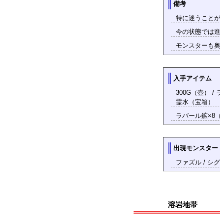
備考
特に迷うこと
今の状態では進
モンスターも奥
入手アイテム
300G（壺） 
霊水（宝箱）
ラバール鉱×8（宝
出現モンスター
ファズル / シグ
溶岩地帯