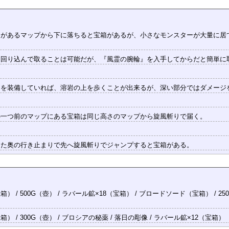
』があるマップから下に落ちると宝箱があるが、小さなモンスターが大量に居
つ回り込んで取ることは可能だが、『風霊の腕輪』を入手してからだと簡単に
』を装備していれば、溶岩の上を歩くことが出来るが、深い部分ではダメージ
の一つ前のマップにある宝箱は同じ高さのマップから旋風斬りで届く。
した奥の行き止まりで先へ旋風斬りでジャンプすると宝箱がある。
 / 500G（壺） / ラバール鉱×18（宝箱） / ブロードソード（宝箱） / 250
） / 300G（壺） / ブロシアの秘薬 / 落日の彫像 / ラバール鉱×12（宝箱）