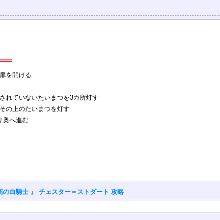
扉を開ける
されていないたいまつを3カ所灯す
その上のたいまつを灯す
り奥へ進む
高の白騎士 』 チェスター＝ストダート 攻略