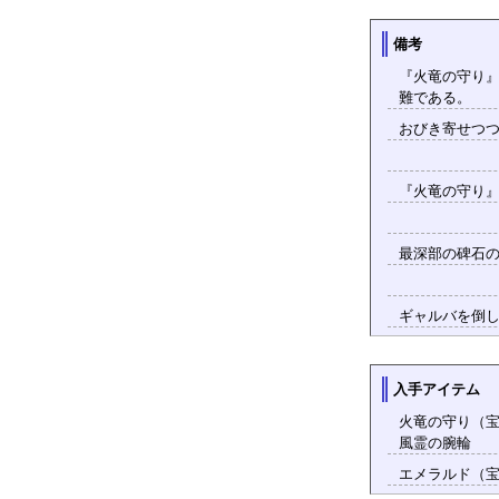
備考
『火竜の守り
難である。
おびき寄せつ
『火竜の守り
最深部の碑石
ギャルバを倒
入手アイテム
火竜の守り（宝箱）
風霊の腕輪
エメラルド（宝箱