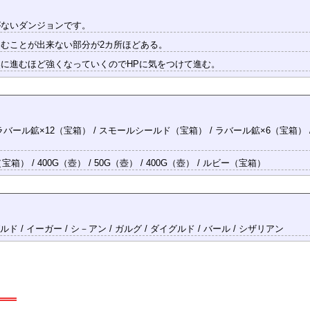
がないダンジョンです。
むことが出来ない部分が2カ所ほどある。
に進むほど強くなっていくのでHPに気をつけて進む。
/ ラバール鉱×12（宝箱） / スモールシールド（宝箱） / ラバール鉱×6（宝箱） 
箱） / 400G（壺） / 50G（壺） / 400G（壺） / ルビー（宝箱）
ルド / イーガー / シ－アン / ガルグ / ダイグルド / バール / シザリアン