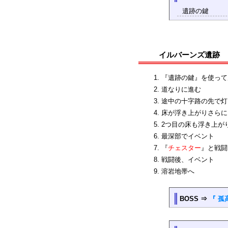
遺跡の鍵
イルバーンズ遺跡
『遺跡の鍵』を使って
道なりに進む
途中の十字路の先で灯
床が浮き上がりさらに
2つ目の床も浮き上が
最深部でイベント
『
チェスター
』と戦闘
戦闘後、イベント
溶岩地帯へ
BOSS ⇒
『 孤