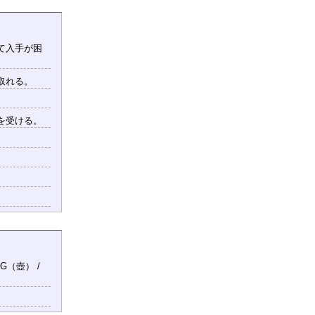
て入手が困
取れる。
を受ける。
G（壺） /