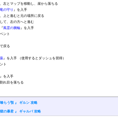
、左とマップを移動し、崖から落ちる
竜の守り
』を入手
、上と進むと元の場所に戻る
して、左の方へと進む
『
風霊の腕輪
』を入手
ベント
で戻る
薬
』を入手 （使用するとダッシュを習得）
ント
』を入手
割れ目を落ちる
炎喰らう顎 』 ギルン 攻略
焔獄の暴君 』 ギャルバ 攻略