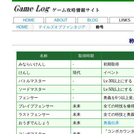
HOME
ABOUT
BLOG
LINKS
HOME
テイルズオブファンタジア
称号
称
名称
取得時期
みならいけんし
-
初期取得
けんし
現代
イベント
バトルマスター
-
Lv.30以上にする
ソードマスター
-
Lv.50以上にする
フェンサー
-
奥義を6つ以上覚え
ブレイブフェンサー
未来
全ての特技を修
ラストフェンサー
未来
全ての特技と奥
おうぎでんしょう
未来
奥義伝承
『コンボカウン
コンボマスター
未来