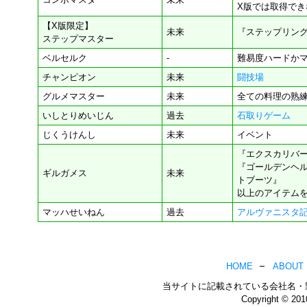
X版では取得でき
【X版限定】
未来
『ステップリン
ステップマスター
ベルセルク
-
難易度ハードかマ
チャンピオン
未来
闘技場
グルメマスター
未来
全ての料理の熟
いしとりめいじん
過去
石取りゲーム
じくうけんし
未来
イベント
『エクスカリバ
『ゴールデンヘル
ギルガメス
未来
トブーツ』
以上のアイテム
マッハせいねん
過去
アルヴァニスタ
HOME
ABOUT
当サイトに記載されている会社名・
Copyright © 20