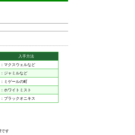
入手方法
：マクスウェルなど
：ジャミルなど
：ミゲールの町
：ホワイトミスト
：ブラックオニキス
標です