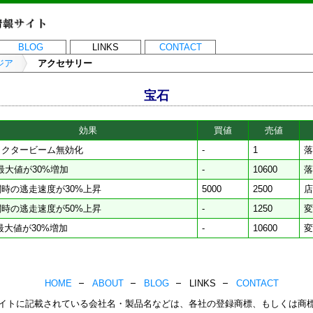
BLOG
LINKS
CONTACT
ジア
アクセサリー
宝石
効果
買値
売値
ラクタービーム無効化
-
1
落
最大値が30%増加
-
10600
落
闘時の逃走速度が30%上昇
5000
2500
店
闘時の逃走速度が50%上昇
-
1250
変
最大値が30%増加
-
10600
変
HOME
ABOUT
BLOG
LINKS
CONTACT
イトに記載されている会社名・製品名などは、各社の登録商標、もしくは商