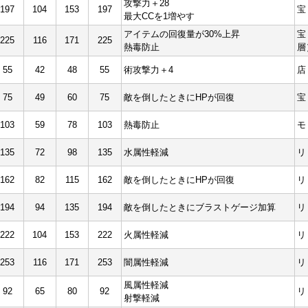
攻撃力＋28
197
104
153
197
宝
最大CCを1増やす
アイテムの回復量が30%上昇
宝
225
116
171
225
熱毒防止
層
55
42
48
55
術攻撃力＋4
店
75
49
60
75
敵を倒したときにHPが回復
宝
103
59
78
103
熱毒防止
モ
135
72
98
135
水属性軽減
リ
162
82
115
162
敵を倒したときにHPが回復
リ
194
94
135
194
敵を倒したときにブラストゲージ加算
リ
222
104
153
222
火属性軽減
リ
253
116
171
253
闇属性軽減
リ
風属性軽減
92
65
80
92
リ
射撃軽減