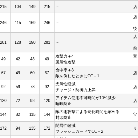
215
104
149
215
－
店
店
246
115
169
246
－
（
後
店
281
128
190
281
－
（
前
攻撃力＋4
宝
49
42
48
49
風属性攻撃
命中率＋8
67
49
60
67
店
敵を倒したときにCC＋1
光属性軽減
92
59
78
92
店
チャージ：防御力上昇
アイテム使用不可時間が10%減少
120
72
98
120
店
睡眠防止
敵の術攻撃による硬化時間を縮める
144
82
115
144
宝
封印防止
闇属性軽減
172
94
135
172
リ
フラッシュガードでCC＋2