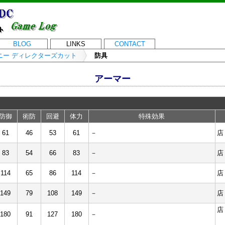
BLOG
LINKS
CONTACT
ニー ディレクターズカット
防具
アーマー
防御
術防
回避
体力
特殊効果
61
46
53
61
－
店
83
54
66
83
－
店
114
65
86
114
－
店
149
79
108
149
－
店
店
180
91
127
180
－