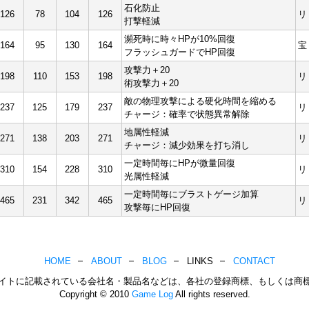
石化防止
126
78
104
126
リ
打撃軽減
瀕死時に時々HPが10%回復
164
95
130
164
宝
フラッシュガードでHP回復
攻撃力＋20
198
110
153
198
リ
術攻撃力＋20
敵の物理攻撃による硬化時間を縮める
237
125
179
237
リ
チャージ：確率で状態異常解除
地属性軽減
271
138
203
271
リ
チャージ：減少効果を打ち消し
一定時間毎にHPが微量回復
310
154
228
310
リ
光属性軽減
一定時間毎にブラストゲージ加算
465
231
342
465
リ
攻撃毎にHP回復
HOME
ABOUT
BLOG
LINKS
CONTACT
イトに記載されている会社名・製品名などは、各社の登録商標、もしくは商
Copyright © 2010
Game Log
All rights reserved.