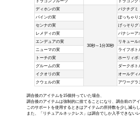
ドラゴンフルーツ
ドラゴング
ディホンの実
バクチグミ
パインの実
ぽっちゃり
センナの実
げっそりグ
レメディの実
パナシーア
エンデュアの実
リキュール
30秒～1分30秒
ニューマの実
ライフボト
トーチの実
ホーリィボ
グルームの実
ダークボト
イクオリの実
オールディ
クウェルの実
アワーグラ
調合後のアイテムを15個持っていた場合、
調合後のアイテムは強制的に捨てることになり、調合前のア
このサポートを使用するときはアイテムの所持数を少し減ら
また、「リチュアルネックレス」は調合でしか入手できない