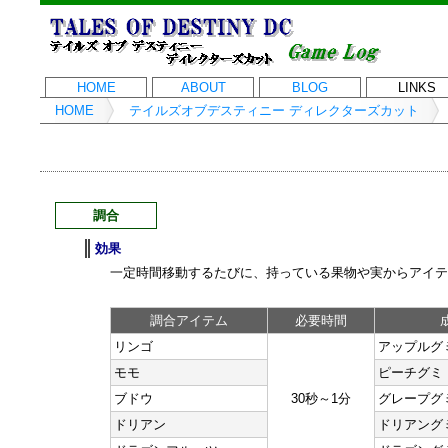
HOME
ABOUT
BLOG
LINKS
HOME
テイルズオブデスティニー ディレクターズカット
調合
効果
一定時間移動するたびに、持っている果物や実からアイテ
調合アイテム
必要時間
リンゴ
アップルグ
モモ
ピーチグミ
ブドウ
30秒～1分
グレープグ
ドリアン
ドリアング