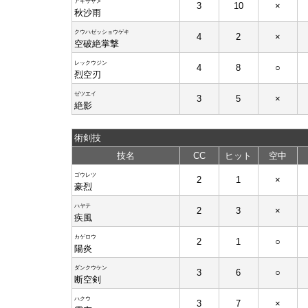
アキサザメ
3
10
×
秋沙雨
クウハゼッショウゲキ
4
2
×
空破絶掌撃
レックウジン
4
8
○
烈空刃
ゼツエイ
3
5
×
絶影
術剣技
技名
CC
ヒット
空中
ゴウレツ
2
1
×
豪烈
ハヤテ
2
3
×
疾風
カゲロウ
2
1
○
陽炎
ダンクウケン
3
6
○
断空剣
ハクウ
3
7
×