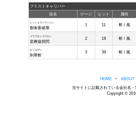
ブラストキャリバー
技名
ゲージ
ヒット
属性
レッショウソウハジン
1
11
斬 / 風
裂衝蒼破塵
コウブセンコウセン
2
18
斬 / 風
皇舞旋煌閃
セッカザン
3
39
斬 / 風
刹華斬
HOME
ABOUT
当サイトに記載されている会社名・
Copyright © 20