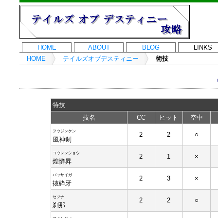
HOME
ABOUT
BLOG
LINKS
HOME
テイルズオブデスティニー
術技
特技
技名
CC
ヒット
空中
フウジンケン
2
2
○
風神剣
コウレンショウ
2
1
×
煌憐昇
バッサイガ
2
3
×
抜砕牙
セツナ
2
2
○
刹那