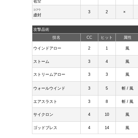
雹空
コフウ
3
2
×
虚封
攻撃晶術
技名
CC
ヒット
属性
ウインドアロー
2
1
風
ストーム
3
4
風
ストリームアロー
3
3
風
ウォールウインド
3
5
斬 / 風
エアスラスト
3
8
斬 / 風
サイクロン
4
10
風
ゴッドブレス
4
14
風