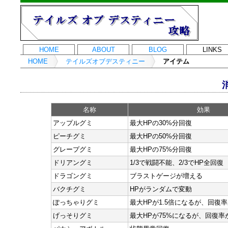
HOME
ABOUT
BLOG
LINKS
HOME
テイルズオブデスティニー
アイテム
名称
効果
アップルグミ
最大HPの30%分回復
ピーチグミ
最大HPの50%分回復
グレープグミ
最大HPの75%分回復
ドリアングミ
1/3で戦闘不能、2/3でHP全回復
ドラゴングミ
ブラストゲージが増える
バクチグミ
HPがランダムで変動
ぽっちゃりグミ
最大HPが1.5倍になるが、回復率
げっそりグミ
最大HPが75%になるが、回復率