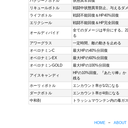
パナシーアボトル
状態異常回復
リキュールボトル
戦闘中状態異常防止、与えるダメ
ライフボトル
戦闘不能回復＆HP40%回復
エリクシール
戦闘不能回復＆HP完全回復
全てのダメージは半分にする。2
オールディバイド
る
アワーグラス
一定時間、敵の動きを止める
オベロナミンC
最大HPの40%分回復
オベロナミンEX
最大HPの60%分回復
オベロナミンGOLD
最大HPの100%分回復
HPの10%回復。『あたり棒』
アイスキャンディ
残る
ホーリィボトル
エンカウント率が1/2になる
ダークボトル
エンカウント率が4倍になる
中和剤
トラッシュマウンテン内の毒ガ
HOME
ABOUT