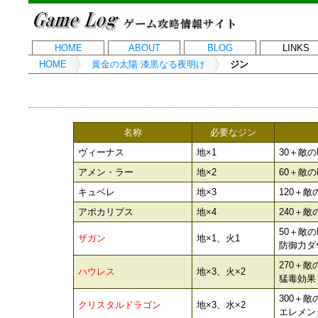
HOME
ABOUT
BLOG
LINKS
HOME
黄金の太陽 漆黒なる夜明け
ジン
名称
必要なジン
ヴィーナス
地×1
30＋敵の
アメン・ラー
地×2
60＋敵の
キュベレ
地×3
120＋敵
アポカリプス
地×4
240＋敵
50＋敵の
ザガン
地×1、火1
防御力ダ
270＋敵
ハウレス
地×3、火×2
猛毒効果
300＋敵
クリスタルドラゴン
地×3、水×2
エレメン