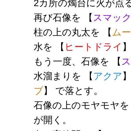
2カ所の燭台に火が点る
再び石像を 【
スマッ
柱の上の丸太を 【
ム
水を 【
ヒートドライ
】
もう一度、石像を 【
ス
水溜まりを 【
アクア
】
ブ
】 で落とす。
石像の上のモヤモヤを
が開く。