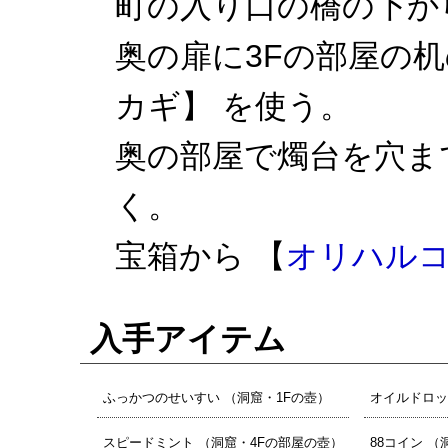
町の入り口の橋の下か
奥の扉に3Fの部屋の
カギ】 を使う。
奥の部屋で燭台を穴ま
く。
宝箱から 【
オリハル
入手アイテム
ふっかつのせいすい （洞窟・1Fの壺）
オイルドロッ
スピードミント （洞窟・4Fの部屋の壺）
88コイン （