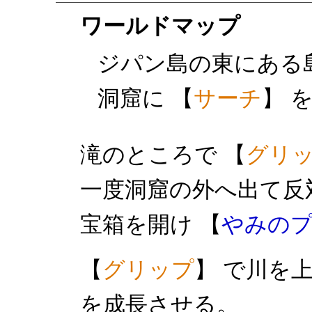
ワールドマップ
ジパン島の東にある
洞窟に 【
サーチ
】 
滝のところで 【
グリ
一度洞窟の外へ出て反
宝箱を開け 【
やみの
【
グリップ
】 で川を
を成長させる。